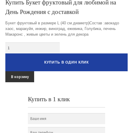
Купить Букет фруктовый для любимой на
Букеты из клубники и ягод
День Рождения с доставкой
Овощные букеты
Букет фруктовый в размере L (40 см.диаметр)Состав :авокадо
хаос, маракуйя, инжир, виноград, ежевика, Голубика, печень
Детские букеты
Макаронс , живые цветы и зелень для декора
Букет учителю
Количество
Съедобные Корзины
КУПИТЬ В ОДИН КЛИК
Съедобные Боксы Ящики
В корзину
Букеты из раков и рыбы
Доставка
Купить в 1 клик
Фото работ
Контакты