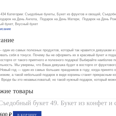
:
434
Категории:
Съедобные букеты
,
Букет из фруктов и овощей
,
Съедобн
одарок на День Ангела
,
Подарок на День Матери
,
Подарок на День Ро
ый букет
,
Вкусный букет
исание
ание
 один из самых полезных продуктов, который так нравится девушкам 
вать себя в тонусе. Почему бы не оформить их в красивый букет и под
восторге от такого приятного и полезного подарка! Выбирайте наиболее 
альность. Мы уверены, что Ваша девушка будет в восторге от фруктовог
 Новый год — один из самых больших праздников в году, когда принято 
лизким, а такой небольшой подарок в виде корзины станет прекрасным 
 Вроде бы это незамысловатый, но такой нужный подарок, который можн
жие товары
Съедобный букет 49. Букет из конфет и 
,600
₽
В КОРЗИНУ