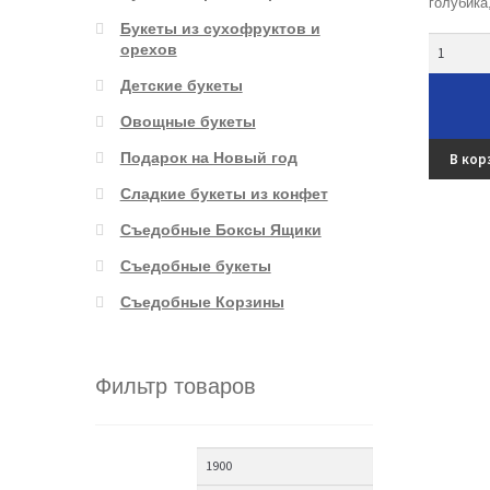
голубика
Букеты из сухофруктов и
Количес
орехов
Детские букеты
Овощные букеты
Подарок на Новый год
В кор
Сладкие букеты из конфет
Съедобные Боксы Ящики
Съедобные букеты
Съедобные Корзины
Фильтр товаров