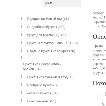
Артикул
марта
,
П
Подарок на Новый год
(68)
Фруктов
Оп
Съедобные букеты
(459)
Букет для мужчины
(145)
Опис
Букет из фруктов и овощей
(116)
Фрукты —
поддержи
Сладкие букеты из конфет
(70)
будет в 
его в ре
Букеты из сухофруктов и
сервиса!
заботу б
орехов
(94)
дедушки.
Букеты из клубники и ягод
(76)
Похо
Овощные букеты
(7)
Детские букеты
(81)
Букет учителю
(91)
3