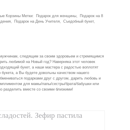
ые Корзины
Метки:
Подарок для женщины
,
Подарок на 8
ждения
,
Подарок на День Учителя
,
Съедобный букет
,
и мужчинам, следящим за своим здоровьем и стремящимся
арить любимой на Новый год? Наверняка этот человек
подходящий букет, а наши мастера с радостью воплотят
о букета, а Вы будете довольны качеством нашего
обмениваться подарками друг с другом, дарить любовь и
комплиментом для мамы/папы/сестры/брата/бабушки или
о разделить вместе со своими близкими!
сладостей. Зефир пастила