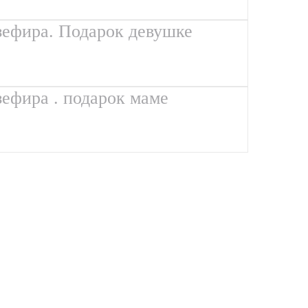
 зефира. Подарок девушке
зефира . подарок маме