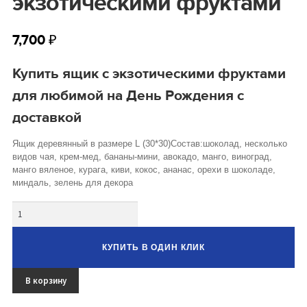
экзотическими фруктами
Букеты из клубники и ягод
Овощные букеты
7,700
₽
Детские букеты
Купить ящик с экзотическими фруктами
для любимой на День Рождения с
Букет учителю
доставкой
Съедобные Корзины
Ящик деревянный в размере L (30*30)Состав:шоколад, несколько
Съедобные Боксы Ящики
видов чая, крем-мед, бананы-мини, авокадо, манго, виноград,
манго вяленое, курага, киви, кокос, ананас, орехи в шоколаде,
Букеты из раков и рыбы
миндаль, зелень для декора
Количество
Доставка
Фото работ
КУПИТЬ В ОДИН КЛИК
Контакты
В корзину