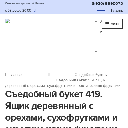
8(920) 9990075
Славянский проспект 6, Рязань
с 08:00 до 20:00
Рязань
0
Меню
₽
Главная
О нас
Каталог
Съедобные букеты
Главная
Съедобные букеты
Съедобный букет 419. Ящик
Букет для мужчины
деревянный с орехами, сухофрутками и экзотическими фруктами
Съедобный букет 419.
Букет из фруктов и овощей
Ящик деревянный с
Сладкие букеты из конфет
орехами, сухофрутками и
Букеты из сухофруктов и орехов