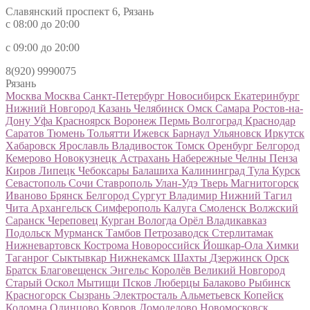
Славянский проспект 6, Рязань
с 08:00 до 20:00
с 09:00 до 20:00
8(920) 9990075
Рязань
Москва
Москва
Санкт-Петербург
Новосибирск
Екатеринбург
Нижний Новгород
Казань
Челябинск
Омск
Самара
Ростов-на-
Дону
Уфа
Красноярск
Воронеж
Пермь
Волгоград
Краснодар
Саратов
Тюмень
Тольятти
Ижевск
Барнаул
Ульяновск
Иркутск
Хабаровск
Ярославль
Владивосток
Томск
Оренбург
Белгород
Кемерово
Новокузнецк
Астрахань
Набережные Челны
Пенза
Киров
Липецк
Чебоксары
Балашиха
Калининград
Тула
Курск
Севастополь
Сочи
Ставрополь
Улан-Удэ
Тверь
Магнитогорск
Иваново
Брянск
Белгород
Сургут
Владимир
Нижний Тагил
Чита
Архангельск
Симферополь
Калуга
Смоленск
Волжский
Саранск
Череповец
Курган
Вологда
Орёл
Владикавказ
Подольск
Мурманск
Тамбов
Петрозаводск
Стерлитамак
Нижневартовск
Кострома
Новороссийск
Йошкар-Ола
Химки
Таганрог
Сыктывкар
Нижнекамск
Шахты
Дзержинск
Орск
Братск
Благовещенск
Энгельс
Королёв
Великий Новгород
Старый Оскол
Мытищи
Псков
Люберцы
Балаково
Рыбинск
Красногорск
Сызрань
Электросталь
Альметьевск
Копейск
Коломна
Одинцово
Ковров
Домодедово
Новомосковск