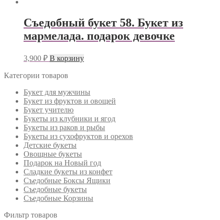
Съедобный букет 58. Букет из
мармелада. подарок девочке
3,900
₽
В корзину
Категории товаров
Букет для мужчины
Букет из фруктов и овощей
Букет учителю
Букеты из клубники и ягод
Букеты из раков и рыбы
Букеты из сухофруктов и орехов
Детские букеты
Овощные букеты
Подарок на Новый год
Сладкие букеты из конфет
Съедобные Боксы Ящики
Съедобные букеты
Съедобные Корзины
Фильтр товаров