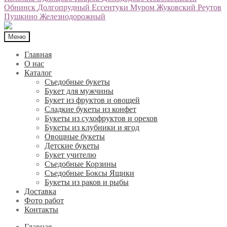
Обнинск
Долгопрудный
Ессентуки
Муром
Жуковский
Реутов
Пушкино
Железнодорожный
Меню
Главная
О нас
Каталог
Съедобные букеты
Букет для мужчины
Букет из фруктов и овощей
Сладкие букеты из конфет
Букеты из сухофруктов и орехов
Букеты из клубники и ягод
Овощные букеты
Детские букеты
Букет учителю
Съедобные Корзины
Съедобные Боксы Ящики
Букеты из раков и рыбы
Доставка
Фото работ
Контакты
Главная