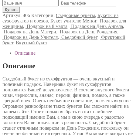
Артикул:
406
Категории:
Съедобные букеты
,
Букеты из
сухофруктов и орехов
,
Букет учителю
Метки:
Подарок для
женщины
,
Подарок на 8 марта
,
Подарок на День Ангела
,
Подарок на День Матери
,
Подарок на День Рождения
,
Подарок на День Учителя
,
Съедобный букет
,
Фруктовый
букет
,
Вкусный букет
Описание
Описание
Съедобный букет из сухофруктов — очень вкусный и
полезный подарок. Наверняка букет из сухофруктов
понравится Вашей девушке/жене. В составе вкусного букета
киви, чернослив, ананас, персик, финики, помело, а также
грецкий орех. Очень необычное сочетание, но очень вкусное.
Огромное разнообразие таких букетов Вы сможете найти на
нашем сайте. Стоит только выбрать из них наиболее
подходящий именно Вам, а мы в свою очередь с радостью
воплотим Ваше пожелание в реальность. Съедобный букет
станет отличным подарком на День Рождения, поскольку он
очень необычный и интересный. У нас Вы можете выбрать не