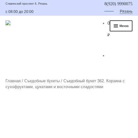
8(920) 9990075
Славянский проспект 6, Рязань
Рязань
с 08:00 до 20:00
0
Меню
₽
Главная
О нас
Каталог
Съедобные букеты
Главная
/
Съедобные букеты
/
Съедобный букет 362. Корзина с
сухофруктами, цукатами и восточными сладостями
Букет для мужчины
Букет из фруктов и овощей
Сладкие букеты из конфет
Букеты из сухофруктов и орехов