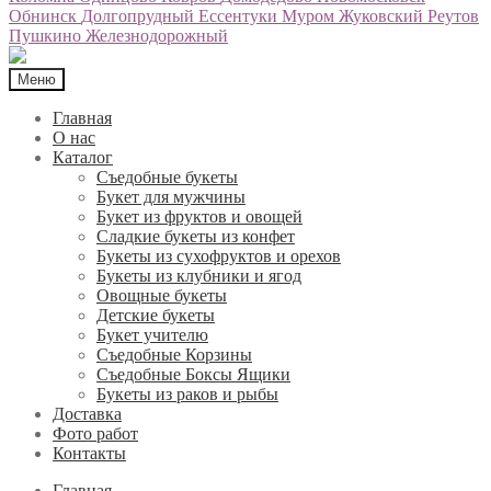
Обнинск
Долгопрудный
Ессентуки
Муром
Жуковский
Реутов
Пушкино
Железнодорожный
Меню
Главная
О нас
Каталог
Съедобные букеты
Букет для мужчины
Букет из фруктов и овощей
Сладкие букеты из конфет
Букеты из сухофруктов и орехов
Букеты из клубники и ягод
Овощные букеты
Детские букеты
Букет учителю
Съедобные Корзины
Съедобные Боксы Ящики
Букеты из раков и рыбы
Доставка
Фото работ
Контакты
Главная