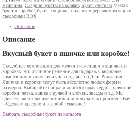
мужчины
,
Сладкие букеты из конфет
,
Букет учителю
Метки:
букет в коробке
,
букет в ящичке
,
подарок в деревянном ящике
,
съедобный BOX
Описание
Описание
Вкусный букет в ящичке или коробке!
Съедобные композиции для мужчин и женщин в ящичках и
коробках -это отличное решение для подарка. Съедобные
композиции в ящичках -супер подарок на День Рождения !
Ящички и коробки могут быть абсолютно любых форм и
размеров. Выбирайте понравившийся форму сердца, шляпной
коробки, латка, ящика с ручкой и елочки, звезды и т.д. Мы
сделаем так чтобы именинник или получатель произнес «Вау!
» Сделаем красиво и в любой тематике!
Выбрать съедобный букет из каталога