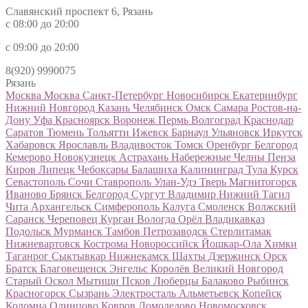
Славянский проспект 6, Рязань
с 08:00 до 20:00
с 09:00 до 20:00
8(920) 9990075
Рязань
Москва
Москва
Санкт-Петербург
Новосибирск
Екатеринбург
Нижний Новгород
Казань
Челябинск
Омск
Самара
Ростов-на-
Дону
Уфа
Красноярск
Воронеж
Пермь
Волгоград
Краснодар
Саратов
Тюмень
Тольятти
Ижевск
Барнаул
Ульяновск
Иркутск
Хабаровск
Ярославль
Владивосток
Томск
Оренбург
Белгород
Кемерово
Новокузнецк
Астрахань
Набережные Челны
Пенза
Киров
Липецк
Чебоксары
Балашиха
Калининград
Тула
Курск
Севастополь
Сочи
Ставрополь
Улан-Удэ
Тверь
Магнитогорск
Иваново
Брянск
Белгород
Сургут
Владимир
Нижний Тагил
Чита
Архангельск
Симферополь
Калуга
Смоленск
Волжский
Саранск
Череповец
Курган
Вологда
Орёл
Владикавказ
Подольск
Мурманск
Тамбов
Петрозаводск
Стерлитамак
Нижневартовск
Кострома
Новороссийск
Йошкар-Ола
Химки
Таганрог
Сыктывкар
Нижнекамск
Шахты
Дзержинск
Орск
Братск
Благовещенск
Энгельс
Королёв
Великий Новгород
Старый Оскол
Мытищи
Псков
Люберцы
Балаково
Рыбинск
Красногорск
Сызрань
Электросталь
Альметьевск
Копейск
Коломна
Одинцово
Ковров
Домодедово
Новомосковск