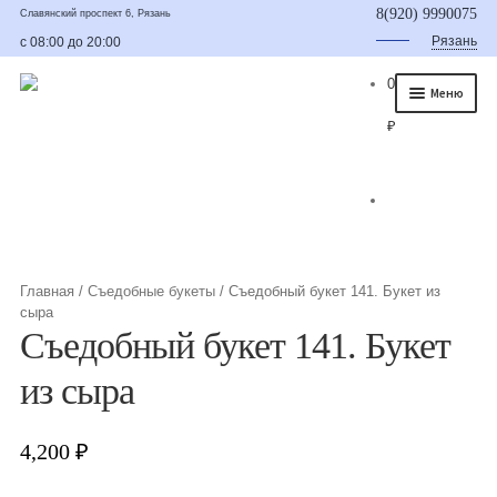
8(920) 9990075
Славянский проспект 6, Рязань
Рязань
с 08:00 до 20:00
0
Меню
₽
Главная
О нас
Каталог
Съедобные букеты
Главная
/
Съедобные букеты
/
Съедобный букет 141. Букет из
сыра
Букет для мужчины
Съедобный букет 141. Букет
Букет из фруктов и овощей
из сыра
Сладкие букеты из конфет
4,200
₽
Букеты из сухофруктов и орехов