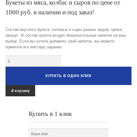
Букеты из мяса, колбас и сыров по цене от
Букеты из клубники и ягод
1000 руб. в наличии и под заказ!
Овощные букеты
Состав вкусного букета: колбасы и сыры разных видов, орехи,
Детские букеты
овощи В состав букета входят безалкогольные напитки на ваш
выбор. Если вы хотите добавить свой напиток, вы можете
Букет учителю
привезти его мастеру заранее.
Съедобные Корзины
Количество
Съедобные Боксы Ящики
КУПИТЬ В ОДИН КЛИК
Букеты из раков и рыбы
В корзину
Доставка
Фото работ
Купить в 1 клик
Контакты