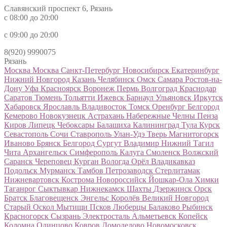
Славянский проспект 6, Рязань
с 08:00 до 20:00
с 09:00 до 20:00
8(920) 9990075
Рязань
Москва
Москва
Санкт-Петербург
Новосибирск
Екатеринбург
Нижний Новгород
Казань
Челябинск
Омск
Самара
Ростов-на-
Дону
Уфа
Красноярск
Воронеж
Пермь
Волгоград
Краснодар
Саратов
Тюмень
Тольятти
Ижевск
Барнаул
Ульяновск
Иркутск
Хабаровск
Ярославль
Владивосток
Томск
Оренбург
Белгород
Кемерово
Новокузнецк
Астрахань
Набережные Челны
Пенза
Киров
Липецк
Чебоксары
Балашиха
Калининград
Тула
Курск
Севастополь
Сочи
Ставрополь
Улан-Удэ
Тверь
Магнитогорск
Иваново
Брянск
Белгород
Сургут
Владимир
Нижний Тагил
Чита
Архангельск
Симферополь
Калуга
Смоленск
Волжский
Саранск
Череповец
Курган
Вологда
Орёл
Владикавказ
Подольск
Мурманск
Тамбов
Петрозаводск
Стерлитамак
Нижневартовск
Кострома
Новороссийск
Йошкар-Ола
Химки
Таганрог
Сыктывкар
Нижнекамск
Шахты
Дзержинск
Орск
Братск
Благовещенск
Энгельс
Королёв
Великий Новгород
Старый Оскол
Мытищи
Псков
Люберцы
Балаково
Рыбинск
Красногорск
Сызрань
Электросталь
Альметьевск
Копейск
Коломна
Одинцово
Ковров
Домодедово
Новомосковск