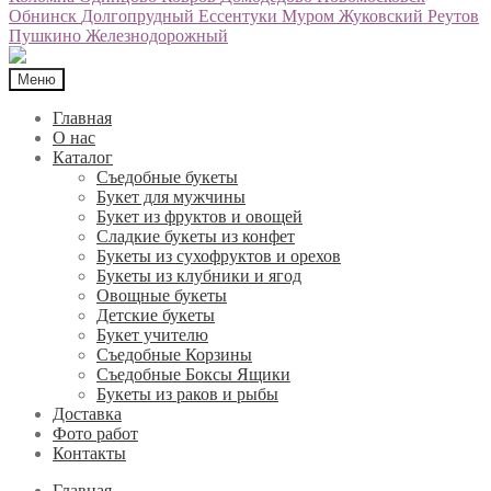
Обнинск
Долгопрудный
Ессентуки
Муром
Жуковский
Реутов
Пушкино
Железнодорожный
Меню
Главная
О нас
Каталог
Съедобные букеты
Букет для мужчины
Букет из фруктов и овощей
Сладкие букеты из конфет
Букеты из сухофруктов и орехов
Букеты из клубники и ягод
Овощные букеты
Детские букеты
Букет учителю
Съедобные Корзины
Съедобные Боксы Ящики
Букеты из раков и рыбы
Доставка
Фото работ
Контакты
Главная