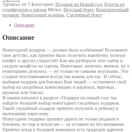
Артикул:
нг 5
Категории:
Подарок на Новый год
,
Букеты из
сухофруктов и орехов
Метки:
Вкусный букет
,
Корпоративный
подарок
,
Новогодний подарок
,
Съедобный букет
Описание
Описание
Новогодний подарок — должен быть особенным! Вспомните
свое детство, как приятно было получить коробочку полную
конфет и других сладостей! Как мы разбирали этот набор и
съедали конфеты по сортам. Некоторые, конечно, меняли, ну а
некоторыми делились — ну только не самыми вкусными. Эти
сладкие воспоминания всегда так важны для нас. И сейчас,
выбирая подарок для близких Вам людей — остановите свой
выбор на съедобных композициях в корзинах, ящичках,
кружках или боксах.
В нашем каталоге в разделе «Подарок на новый год» вы
найдете большой выбор новогодних съедобных подарков.
Такой съедобный подарок приятно получить и ребенку и
маленькому взрослому.
Новогодние подарки принято дарить не только родным и
близким, но еще и коллегам — не оставьте их без внимания.
Приятно когда в большой компании есть традиции дарения