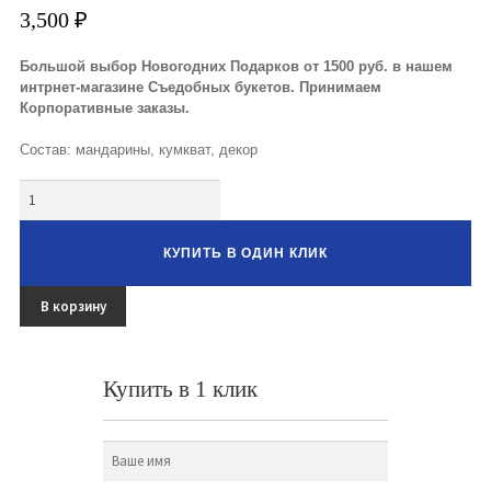
Букеты из клубники и ягод
3,500
₽
Овощные букеты
Большой выбор Новогодних Подарков от 1500 руб. в нашем
интрнет-магазине Съедобных букетов. Принимаем
Детские букеты
Корпоративные заказы.
Состав: мандарины, кумкват, декор
Букет учителю
Количество
Съедобные Корзины
Съедобные Боксы Ящики
КУПИТЬ В ОДИН КЛИК
Букеты из раков и рыбы
В корзину
Доставка
Фото работ
Купить в 1 клик
Контакты