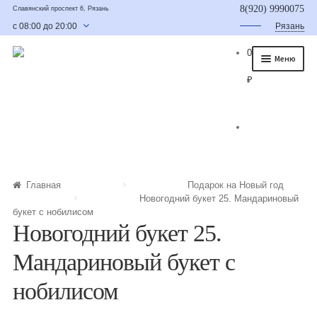
8(920) 9990075
Славянский проспект 6, Рязань
с 08:00 до 20:00
Рязань
0
Меню
₽
Главная
О нас
Каталог
Съедобные букеты
Главная
Подарок на Новый год
Новогодний букет 25. Мандариновый
Букет для мужчины
букет с нобилисом
Новогодний букет 25.
Букет из фруктов и овощей
Мандариновый букет с
Сладкие букеты из конфет
нобилисом
Букеты из сухофруктов и орехов