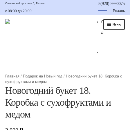
8(920) 9990075
Славянский проспект 6, Рязань
Рязань
с 08:00 до 20:00
0
Меню
₽
Главная
О нас
Каталог
Съедобные букеты
Главная
/
Подарок на Новый год
/
Новогодний букет 18. Коробка с
сухофруктами и медом
Букет для мужчины
Новогодний букет 18.
Букет из фруктов и овощей
Коробка с сухофруктами и
Сладкие букеты из конфет
медом
Букеты из сухофруктов и орехов
3,000
₽