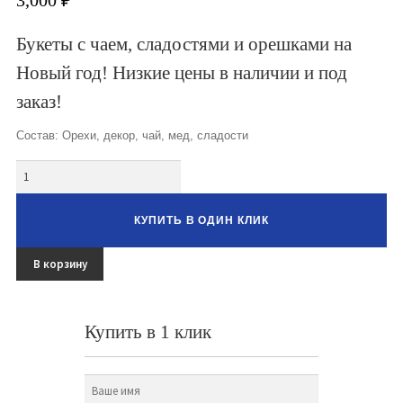
Букеты из клубники и ягод
Букеты с чаем, сладостями и орешками на
Овощные букеты
Новый год! Низкие цены в наличии и под
Детские букеты
заказ!
Букет учителю
Состав: Орехи, декор, чай, мед, сладости
Съедобные Корзины
Количество
Съедобные Боксы Ящики
КУПИТЬ В ОДИН КЛИК
Букеты из раков и рыбы
В корзину
Доставка
Фото работ
Купить в 1 клик
Контакты