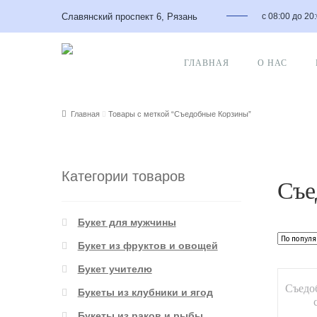
Славянский проспект 6, Рязань
с 08:00 до 20
ГЛАВНАЯ
О НАС
Главная
Товары с меткой “Съедобные Корзины”
Категории товаров
Съе
Букет для мужчины
Букет из фруктов и овощей
Букет учителю
Съедо
Букеты из клубники и ягод
Букеты из раков и рыбы